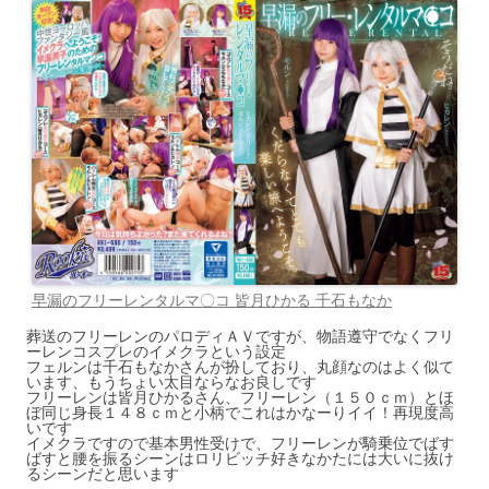
早漏のフリーレンタルマ〇コ 皆月ひかる 千石もなか
葬送のフリーレンのパロディＡＶですが、物語遵守でなくフリ
ーレンコスプレのイメクラという設定
フェルンは千石もなかさんが扮しており、丸顔なのはよく似て
います、もうちょい太目ならなお良しです
フリーレンは皆月ひかるさん、フリーレン（１５０ｃｍ）とほ
ぼ同じ身長１４８ｃｍと小柄でこれはかなーりイイ！再現度高
いです
イメクラですので基本男性受けで、フリーレンが騎乗位でばす
ばすと腰を振るシーンはロリビッチ好きなかたには大いに抜け
るシーンだと思います