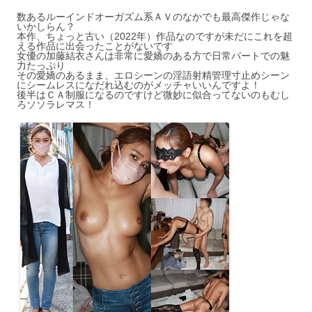
数あるルーインドオーガズム系ＡＶのなかでも最高傑作じゃな
いかしらん？
本作、ちょっと古い（2022年）作品なのですが未だにこれを超
える作品に出会ったことがないです
女優の加藤結衣さんは非常に愛嬌のある方で日常パートでの魅
力たっぷり
その愛嬌のあるまま、エロシーンの淫語射精管理寸止めシーン
にシームレスになだれ込むのがメッチャいいんですよ！
後半はＣＡ制服になるのですけど微妙に似合ってないのもむし
ろソソラレマス！