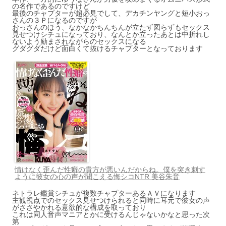
の名作であるのですけど
最後のチャプターが超必見でして、デカチンヤングと短小おっ
さんの３Ｐになるのですが
おっさんのほう、なかなかちんちんが立たず図らずもセックス
見せつけシチュになっており、なんとか立ったあとは中折れし
ないよう励まされながらのセックスになる
グダグダだけど面白くて抜けるチャプターとなっております
情けなく歪んだ性癖の貴方が悪いんだからね。僕を突き刺す
ように彼女の心の声が聞こえる悔シコNTR 美谷朱音
ネトラレ鑑賞シチュが複数チャプターあるＡＶになります
主観視点でのセックス見せつけられると同時に耳元で彼女の声
がささやかれる意欲的な構成を取っており
これは同人音声マニアとかに受けるんじゃないかなと思った次
第