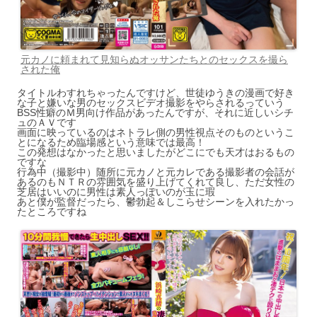
元カノに頼まれて見知らぬオッサンたちとのセックスを撮ら
された俺
タイトルわすれちゃったんですけど、世徒ゆうきの漫画で好き
な子と嫌いな男のセックスビデオ撮影をやらされるっていう
BSS性癖のＭ男向け作品があったんですが、それに近しいシチ
ュのＡＶです
画面に映っているのはネトラレ側の男性視点そのものというこ
とになるため臨場感という意味では最高！
この発想はなかったと思いましたがどこにでも天才はおるもの
ですな
行為中（撮影中）随所に元カノと元カレである撮影者の会話が
あるのもＮＴＲの雰囲気を盛り上げてくれて良し、ただ女性の
芝居はいいのに男性は素人っぽいのが玉に瑕
あと僕が監督だったら、鬱勃起＆しこらせシーンを入れたかっ
たところですね