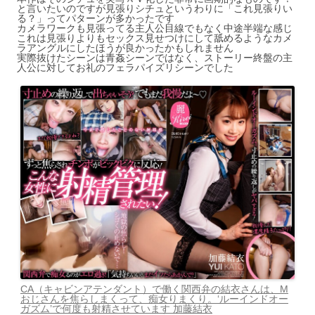
と言いたいのですが見張りシチュというわりに「これ見張りい
る？」ってパターンが多かったです
カメラワークも見張ってる主人公目線でもなく中途半端な感じ
これは見張りよりもセックス見せつけにして舐めるようなカメ
ラアングルにしたほうが良かったかもしれません
実際抜けたシーンは青姦シーンではなく、ストーリー終盤の主
人公に対してお礼のフェラパイズリシーンでした
CA（キャビンアテンダント）で働く関西弁の結衣さんは、M
おじさんを焦らしまくって、痴女りまくり。‘ルーインドオー
ガズム’で何度も射精させています 加藤結衣