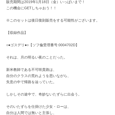
販売期間は2019年1月18日（金）いっぱいまで！
この機会にGETしちゃおう！！
※このセットは後日復刻販売をする可能性がございます。
【収録作品】
○●ゴスデリ●○【ソフ倫受理番号:0004702D】
それは、月の明るい夜のことだった。
新米教師である不可咲貴路は、
自分のクラスの荒れようを思いながら、
失意の中で帰路を辿っていた。
しかしその途中で、奇妙ないたずらに出会う。
そのいたずらを仕掛けた少女・ローは、
自分は人間では無いと主張し、