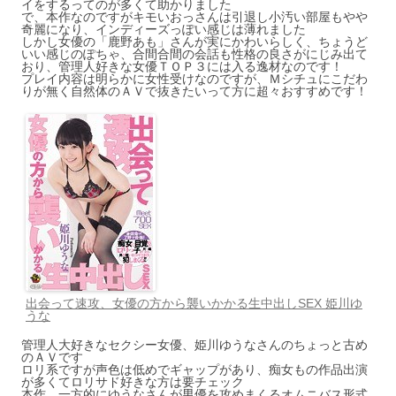
イをするってのが多くて助かりました
で、本作なのですがキモいおっさんは引退し小汚い部屋もやや
奇麗になり、インディーズっぽい感じは薄れました
しかし女優の「鹿野あも」さんが実にかわいらしく、ちょうど
いい感じのぽちゃ、合間合間の会話も性格の良さがにじみ出て
おり、管理人好きな女優ＴＯＰ３には入る逸材なのです！
プレイ内容は明らかに女性受けなのですが、Ｍシチュにこだわ
りが無く自然体のＡＶで抜きたいって方に超々おすすめです！
出会って速攻、女優の方から襲いかかる生中出しSEX 姫川ゆ
うな
管理人大好きなセクシー女優、姫川ゆうなさんのちょっと古め
のＡＶです
ロリ系ですが声色は低めでギャップがあり、痴女もの作品出演
が多くてロリサド好きな方は要チェック
本作、一方的にゆうなさんが男優を攻めまくるオムニバス形式