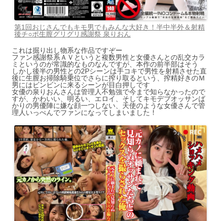
第1回おじさんでもキモ男でもみんな大好き！半中半外＆射精
後チ○ポ生膣グリグリ感謝祭 泉りおん
これは掘り出し物系な作品ですぞー
ファン感謝祭系ＡＶというと複数男性と女優さんとの乱交カラ
ミというのが常識的なものなんですが、本作の前半部はそう
しかし後半の男性との2Pシーンは手コキで男性を射精させた直
後に生膣お掃除騎乗位でさらに搾り取るという、搾精好きのＭ
男にはビンビンに来るシーンが目白押しです
女優の泉りおんさんは管理人不勉強で今まで知らなかったので
すが、かわいい、明るい、エロイ、そしてキモデブオッサンば
かりの男優陣に嫌な顔一つしない、天使のような女優さんで管
理人いっぺんでファンになってしまいました！