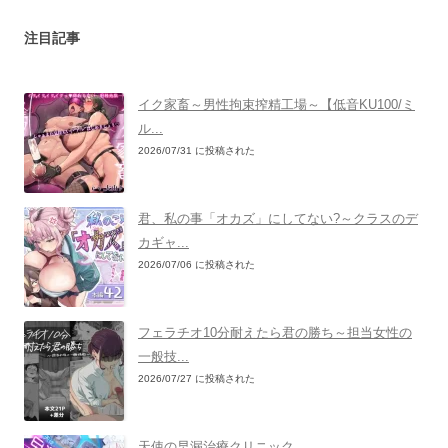
注目記事
イク家畜～男性拘束搾精工場～【低音KU100/ミ
ル...
2026/07/31 に投稿された
君、私の事「オカズ」にしてない?～クラスのデ
カギャ...
2026/07/06 に投稿された
フェラチオ10分耐えたら君の勝ち～担当女性の
一般技...
2026/07/27 に投稿された
天使の早漏治療クリニック