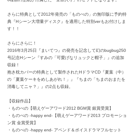
さらに特典として2012年発売の「ものべの」の無印版に予約特
典『Hシーン大増量ディスク』を適用した特別verもお付けしま
す！！
さらにさらに！
2016年3月25日『まいてつ』の発売を記念して幻のbugbug250
号記念Hシーン『すみの「可愛げなリュックと帽子」』の追加
収録！
抱き枕カバーの特典として製作されたHドラマCD『夏葉（中）
の「夏葉ケーキをめしあがれ！」』『ちまの「ちまのおまたを
消毒してニャ？」』の2点も収録。
【収録作品】
・ものべの【萌えゲーアワード2012 BGM賞 銀賞受賞】
・ものべの -happy end-【萌えゲーアワード2013 プロモーショ
ン賞 金賞受賞】
・ものべの -happy end- アペンド＆ボイスドラマフルセット