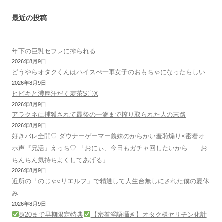
ー
シ
最近の投稿
ョ
ン
年下の巨乳セフレに搾られる
2026年8月9日
どうやらオタクくんはハイスぺ一軍女子のおもちゃになったらしい
2026年8月9日
ヒビキと濃厚汗だく麦茶S〇X
2026年8月9日
アラクネに捕獲されて最後の一滴まで搾り取られた人の末路
2026年8月9日
好きバレ全開♡ ダウナーゲーマー義妹のからかい羞恥煽り×密着オ
ホ声『兄活』えっち♡ 「おにぃ、今日もガチャ回したいから……お
ちんちん気持ちよくしてあげる」
2026年8月9日
近所の「のじゃ○リエルフ」で精通して人生台無しにされた僕の夏休
み
2026年8月9日
8/20まで早期限定特典
【密着淫語囁き】オタク様ヤリチン化計