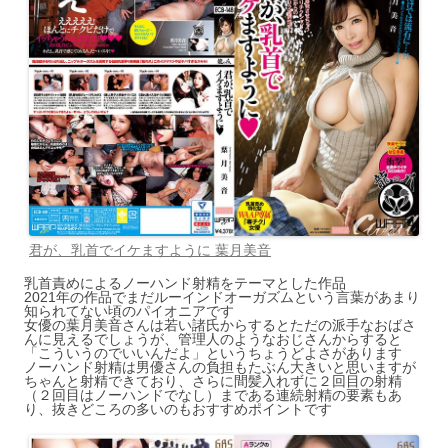
君が、乳首でイケますように 葉月美音
乳首責めによるノーハンド射精をテーマとした作品
2021年の作品でまだルーインドオーガズムという言葉があまり
知られてない頃のパイオニアです
女優の葉月美音さんは若い諸氏からするとただの派手なおばさ
んに見えるでしょうが、管理人のようなおじさんからすると
「こういうのでいいんだよ」というちょうどよさがあります
ノーハンド射精は男優さんの負担もたぶん大きいと思いますが
ちゃんと射精できており、さらに間髪入れずに２回目の射精
（２回目はノーハンドでなし）まである連続射精の要素もあ
り、抜きどころの多いのもおすすめポイントです