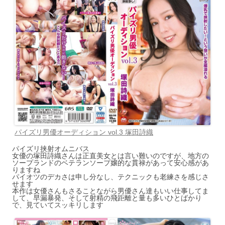
パイズリ男優オーディション vol.3 塚田詩織
パイズリ挟射オムニバス
女優の塚田詩織さんは正直美女とは言い難いのですが、地方の
ソープランドのベテランソープ嬢的な貫禄があって安心感があ
りますね
パイオツのデカさは申し分なし、テクニックも老練さを感じさ
せます
本作は女優さんもさることながら男優さん達もいい仕事してま
して、早漏暴発、そして射精の飛距離と量も多いひとばかり
で、見ていてスッキリします