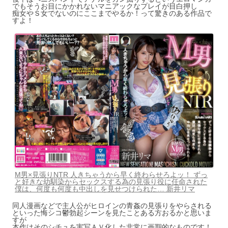
でもそうお目にかかれないマニアックなプレイが目白押し
痴女やＳ女でないのにここまでやるか！って驚きのある作品で
すよ！
M男×見張りNTR 人きちゃうから早く終わらせろよッ！ ずっ
と好きな幼馴染からセックスする為の見張り役に任命された
僕は、何度も何度も中出しを見せつけられた… 新井リマ
同人漫画などで主人公がヒロインの青姦の見張りをやらされる
といった悔シコ鬱勃起シーンを見たことある方おるかと思いま
すが
本作はそのシチュを実写ＡＶ化した非常に画期的なものです！