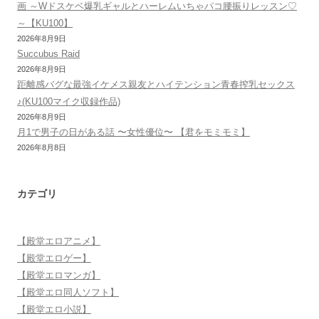
画 ～Wドスケベ爆乳ギャルとハーレムいちゃパコ腰振りレッスン♡
～【KU100】
2026年8月9日
Succubus Raid
2026年8月9日
距離感バグな最強イケメス親友とハイテンション青春搾乳セックス
♪(KU100マイク収録作品)
2026年8月9日
月1で男子の日がある話 〜女性優位〜 【君をモミモミ】
2026年8月8日
カテゴリ
【殿堂エロアニメ】
【殿堂エロゲー】
【殿堂エロマンガ】
【殿堂エロ同人ソフト】
【殿堂エロ小説】