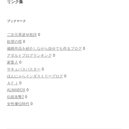
リンク集
ブックマーク
二次元系逆Ｍ批評
0
欲望の塔
0
催眠作品を紹介しながら自分でも作るブログ
0
アダルトブログランキング
0
家畜人
0
サキュバスバスター
0
ほんにゃらインダストリーブログ
0
ＡＦＪ
0
ALMABOX
0
伝統攻撃2
0
女性優位時代
0