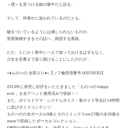
＜僕＞を見つける旅の最中だと語る。
そして、何者かに追われているのだとも。
嘘をついているようには感じられないものの、
荒唐無稽すぎるその話へ、困惑する貴路。
ただ、とにかく夜中に一人で放っておけるはずもなく、
少女を交番まで送り届けることにしたのだが…
○●ものべの 全部入り●○【ソフ倫受理番号:0007003D】
2013年に発売し好評をいただきました「ものべの-happy
end-」を全アペンド適用済みで収録！！
また、ボイスドラマ・システムボイス・着ボイス等合計14時間
に及びボイスコンテンツ、
ものべのの全ボーカル9曲とそのリミックスver17曲の全26曲を
waveで収録したボーカルコレクション、
6種類の壁紙が付属した「全部入り」のセットとなります。