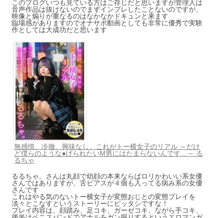
このブログいつも見ている方はご存じだと思いますが管理人は
音声作品は抜けないのでまずインプレしたことないのですが、
映像と煽りが重なるのはなかなかドキュンと来ます
臨場感がありますのでオナサポ動画としても非常に優秀で実験
作としては大成功だと思います
無感情、冷徹、興味なし、これがトー横女子のリアル ～だけ
ど僕らのような●げられたいM男にはたまらないんです…～ る
るちゃ
るるちゃ。さんは丸顔で幼顔の本来ならばロリかわいい系女優
さんではありますが、舌ピアスが４個も入ってる病み系の女優
さんです
これはやる気のないトー横女子が変態おじとの変態プレイを
淡々とこなすというストーリーにピッタシですな！
プレイ内容は、顔踏み、足コキ、ガーゼコキ、ながら手コキ、
後半はペニスバンドでアナルをガン掘りするというエロマンガ