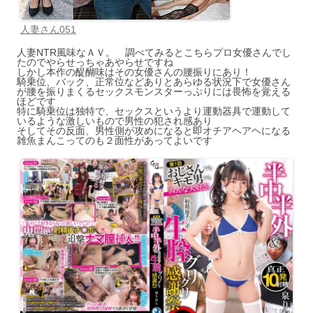
人妻さん051
人妻NTR風味なＡＶ。 調べてみるとこちらプロ女優さんでし
たのでやらせっちゃあやらせですね
しかし本作の醍醐味はその女優さんの腰振りにあり！
騎乗位、バック、正常位などありとあらゆる状況下で女優さん
が腰を振りまくるセックスモンスターっぷりには畏怖を覚える
ほどです
特に騎乗位は独特で、セックスというより運動器具で運動して
いるような激しいもので男性の犯され感あり
そしてその反面、男性側が攻めになると即オチアヘアヘになる
雑魚まんこってのも２面性があってよいです