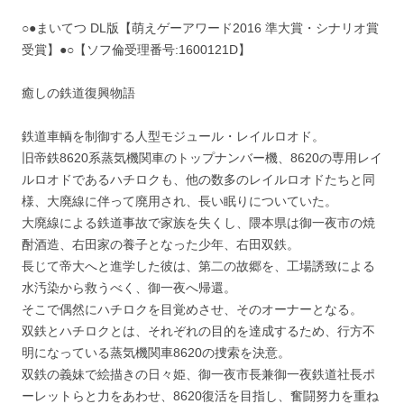
○●まいてつ DL版【萌えゲーアワード2016 準大賞・シナリオ賞
受賞】●○【ソフ倫受理番号:1600121D】
癒しの鉄道復興物語
鉄道車輌を制御する人型モジュール・レイルロオド。
旧帝鉄8620系蒸気機関車のトップナンバー機、8620の専用レイ
ルロオドであるハチロクも、他の数多のレイルロオドたちと同
様、大廃線に伴って廃用され、長い眠りについていた。
大廃線による鉄道事故で家族を失くし、隈本県は御一夜市の焼
酎酒造、右田家の養子となった少年、右田双鉄。
長じて帝大へと進学した彼は、第二の故郷を、工場誘致による
水汚染から救うべく、御一夜へ帰還。
そこで偶然にハチロクを目覚めさせ、そのオーナーとなる。
双鉄とハチロクとは、それぞれの目的を達成するため、行方不
明になっている蒸気機関車8620の捜索を決意。
双鉄の義妹で絵描きの日々姫、御一夜市長兼御一夜鉄道社長ポ
ーレットらと力をあわせ、8620復活を目指し、奮闘努力を重ね