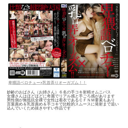
卑猥語ベロチュー×乳首弄りオーガズム！！
妙齢のおばさん（お姉さん）６名の手コキ射精オムニバス
女優さんはほどほどに奇麗でリアル感と手ごろ感があります
男性側が無抵抗全裸で女性は着衣であるＣＦＮＭ要素もあり
言葉責め＆乳首責め＆手コキで比較的スムースに発射まで追い
込んでいくため抜きやすい作品です