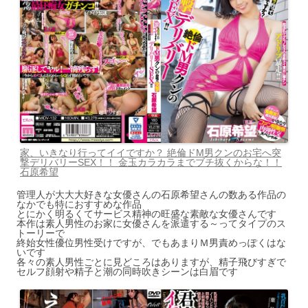
家、いきなり行ってイイですか？ 絶倫ドM男クンのお宅へ突
撃デリバリーSEX！！ 金玉カラカラまでブチ抜くからな！！
石原希望
管理人が大大大好きな女優さんの石原希望さんの数ある作品の
なかでも特におすすめな作品
とにかく明るくてサービス精神の旺盛な素敵な女優さんです
本作は素人男性のお家に女優さんを派遣する～ってタイプのス
トーリーで
終始女性優位男性受けですが、でもあまりＭ男責めっぽくはな
いです
各々の素人男性ごとに見どころはありますが、精子飛びすぎで
セルフ顔射や精子と潮の同時吹きシーンは白眉です