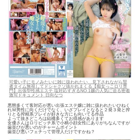
可愛い子にモノみたいに雑に扱われたい…見下されながら賢
者タイム無視してドシャクソ抜かれまくる【痴女っこロリ専
門】出張型性感エステ 塩対応すぎるNO.1嬢の人気に迫る密着
激写ドキュメント 日向なつ
悪態多くて客対応が悪い出張エステ嬢に雑に扱われたいひねく
れＭ男性に向くだけでなく、いざプレイとなると２発３発と搾
りとる搾精系プレイが好きな方にも向いてる作品
よって抜きどころは結構多くてお得感があります
女優さんはロリビッチ系で小柄小顔女性にありがちなんですが
歯並びが悪いのがチャームポイント
歯並び悪いフェチって管理人だけですかね？