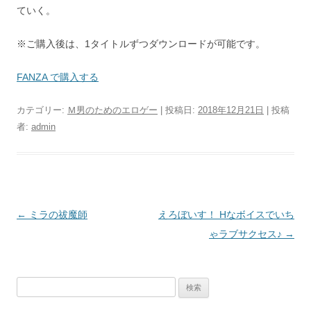
ていく。
※ご購入後は、1タイトルずつダウンロードが可能です。
FANZA で購入する
カテゴリー:
Ｍ男のためのエロゲー
| 投稿日:
2018年12月21日
|
投稿
者:
admin
投
←
ミラの祓魔師
えろぼいす！ Hなボイスでいち
稿
ゃラブサクセス♪
→
ナ
ビ
検
ゲ
索: