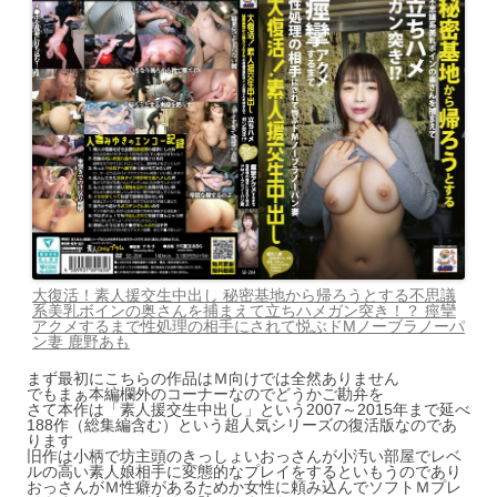
大復活！素人援交生中出し 秘密基地から帰ろうとする不思議
系美乳ボインの奥さんを捕まえて立ちハメガン突き！？ 痙攣
アクメするまで性処理の相手にされて悦ぶドMノーブラノーパ
ン妻 鹿野あも
まず最初にこちらの作品はＭ向けでは全然ありません
でもまぁ本編欄外のコーナーなのでどうかご勘弁を
さて本作は「素人援交生中出し」という2007～2015年まで延べ
188作（総集編含む）という超人気シリーズの復活版なのであ
ります
旧作は小柄で坊主頭のきっしょいおっさんが小汚い部屋でレベ
ルの高い素人娘相手に変態的なプレイをするといもうのであり
おっさんがＭ性癖があるためか女性に頼み込んでソフトＭプレ