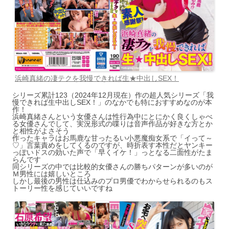
浜崎真緒の凄テクを我慢できれば生★中出しSEX！
シリーズ累計123（2024年12月現在）作の超人気シリーズ「我
慢できれば生中出しSEX！」のなかでも特におすすめなのが本
作！
浜崎真緒さんという女優さんは性行為中にとにかく良くしゃべ
る女優さんでして、実況形式の喋りは音声作品が好きな方とか
と相性がよさそう
作ったキャラはお馬鹿な甘ったるい小悪魔痴女系で「イって～
♡」言葉責めをしてくるのですが、時折表す本性だとヤンキー
っぽいドスの効いた声で「早くイケ！」っとなる二面性がたま
らんです
同シリーズの中では比較的女優さんの勝ちパターンが多いのが
Ｍ男性には嬉しいところ
しかし最後の男性は仕込みのプロ男優でわからせられるのもス
トーリー性を感じていいですね