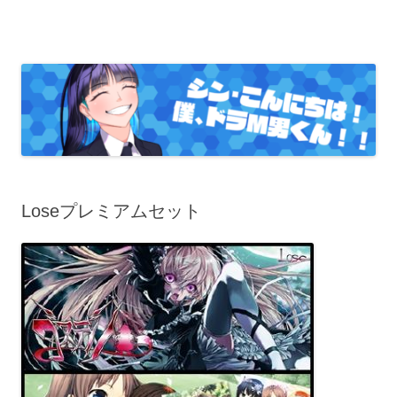
コ
ン
こんにちは！僕、ドラＭ男くん
テ
ン
ツ
へ
ス
キ
ッ
プ
Loseプレミアムセット